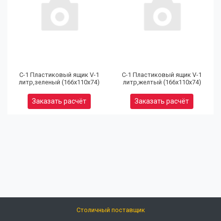
(9
32
97
С-1 Пластиковый ящик V-1
С-1 Пластиковый ящик V-1
литр,зеленый (166х110х74)
литр,желтый (166х110х74)
Юр
Заказать расчёт
Заказать расчёт
(9
80
92
Ел
Кальк
розни
цен
Столичный поставщик
info@opts