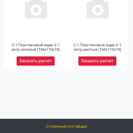
(9
32
97
С-1 Пластиковый ящик V-1
С-1 Пластиковый ящик V-1
литр,зеленый (166х110х74)
литр,желтый (166х110х74)
Юр
Заказать расчёт
Заказать расчёт
(9
80
92
Ел
Кальк
розни
цен
Столичный поставщик
info@opts