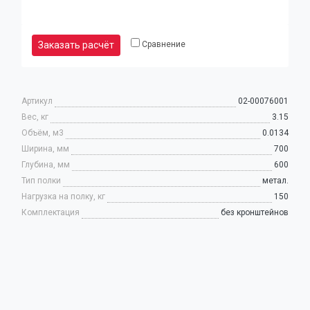
Заказать расчёт
Сравнение
Артикул
02-00076001
Вес, кг
3.15
Объём, м3
0.0134
(9
Ширина, мм
700
32
Глубина, мм
600
97
Тип полки
метал.
Юр
Нагрузка на полку, кг
150
Комплектация
без кронштейнов
(9
80
92
Ел
Кальк