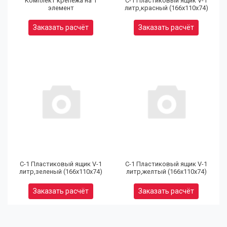
Комплект крепежа на 1
С-1 Пластиковый ящик V-1
элемент
литр,красный (166х110х74)
Заказать расчёт
Заказать расчёт
(9
32
97
С-1 Пластиковый ящик V-1
С-1 Пластиковый ящик V-1
литр,зеленый (166х110х74)
литр,желтый (166х110х74)
Юр
Заказать расчёт
Заказать расчёт
(9
80
92