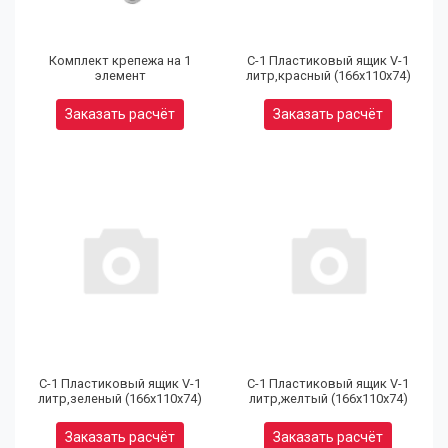
Комплект крепежа на 1
С-1 Пластиковый ящик V-1
элемент
литр,красный (166х110х74)
Заказать расчёт
Заказать расчёт
(9
32
97
С-1 Пластиковый ящик V-1
С-1 Пластиковый ящик V-1
литр,зеленый (166х110х74)
литр,желтый (166х110х74)
Юр
Заказать расчёт
Заказать расчёт