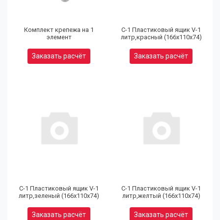
Комплект крепежа на 1
С-1 Пластиковый ящик V-1
элемент
литр,красный (166х110х74)
Заказать расчёт
Заказать расчёт
(9
32
97
С-1 Пластиковый ящик V-1
С-1 Пластиковый ящик V-1
литр,зеленый (166х110х74)
литр,желтый (166х110х74)
Юр
Заказать расчёт
Заказать расчёт