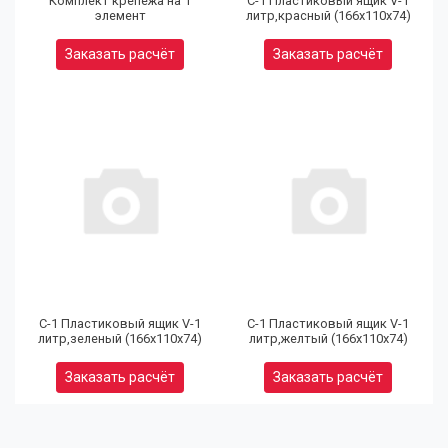
Комплект крепежа на 1
С-1 Пластиковый ящик V-1
элемент
литр,красный (166х110х74)
Заказать расчёт
Заказать расчёт
(9
32
97
С-1 Пластиковый ящик V-1
С-1 Пластиковый ящик V-1
литр,зеленый (166х110х74)
литр,желтый (166х110х74)
Юр
Заказать расчёт
Заказать расчёт
(9
80
92