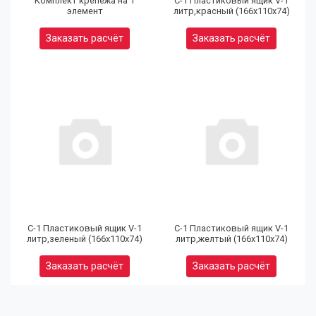
Комплект крепежа на 1
С-1 Пластиковый ящик V-1
элемент
литр,красный (166х110х74)
Заказать расчёт
Заказать расчёт
(9
32
97
С-1 Пластиковый ящик V-1
С-1 Пластиковый ящик V-1
литр,зеленый (166х110х74)
литр,желтый (166х110х74)
Юр
Заказать расчёт
Заказать расчёт
(9
80
92