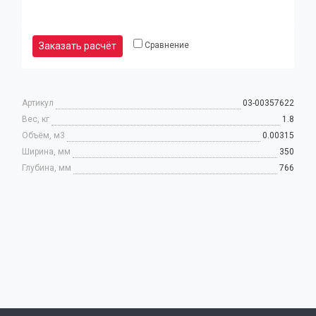
Заказать расчёт
Сравнение
(9
Артикул
03-00357622
32
Вес, кг
1.8
97
Объём, м3
0.00315
Юр
Ширина, мм
350
Глубина, мм
766
(9
80
92
Ел
Кальк
розни
цен