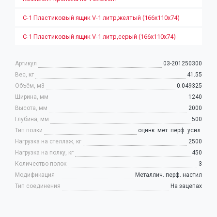
С-1 Пластиковый ящик V-1 литр,желтый (166х110х74)
С-1 Пластиковый ящик V-1 литр,серый (166х110х74)
Артикул
03-201250300
Вес, кг
41.55
Объём, м3
0.049325
Ширина, мм
1240
Высота, мм
2000
Глубина, мм
500
Тип полки
оцинк. мет. перф. усил.
Нагрузка на стеллаж, кг
2500
Нагрузка на полку, кг
450
Количество полок
3
Модификация
Металлич. перф. настил
Тип соединения
На зацепах