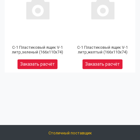
(9
32
97
С-1 Пластиковый ящик V-1
С-1 Пластиковый ящик V-1
литр,зеленый (166х110х74)
литр,желтый (166х110х74)
Юр
Заказать расчёт
Заказать расчёт
(9
80
92
Ел
Кальк
розни
цен
Столичный поставщик
info@opts