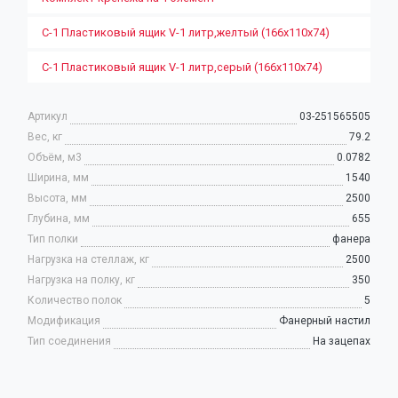
С-1 Пластиковый ящик V-1 литр,желтый (166х110х74)
С-1 Пластиковый ящик V-1 литр,серый (166х110х74)
Артикул
03-251565505
Вес, кг
79.2
Объём, м3
0.0782
Ширина, мм
1540
Высота, мм
2500
Глубина, мм
655
Тип полки
фанера
Нагрузка на стеллаж, кг
2500
Нагрузка на полку, кг
350
Количество полок
5
Модификация
Фанерный настил
Тип соединения
На зацепах