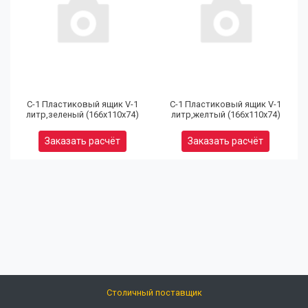
(9
32
97
С-1 Пластиковый ящик V-1
С-1 Пластиковый ящик V-1
литр,зеленый (166х110х74)
литр,желтый (166х110х74)
Юр
Заказать расчёт
Заказать расчёт
(9
80
92
Ел
Кальк
розни
цен
Столичный поставщик
info@opts