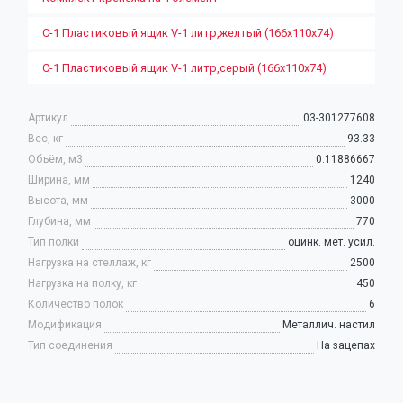
С-1 Пластиковый ящик V-1 литр,желтый (166х110х74)
С-1 Пластиковый ящик V-1 литр,серый (166х110х74)
Артикул
03-301277608
Вес, кг
93.33
Объём, м3
0.11886667
Ширина, мм
1240
Высота, мм
3000
Глубина, мм
770
Тип полки
оцинк. мет. усил.
Нагрузка на стеллаж, кг
2500
Нагрузка на полку, кг
450
Количество полок
6
Модификация
Металлич. настил
Тип соединения
На зацепах