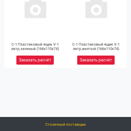
(9
32
97
С-1 Пластиковый ящик V-1
С-1 Пластиковый ящик V-1
литр,зеленый (166х110х74)
литр,желтый (166х110х74)
Юр
Заказать расчёт
Заказать расчёт
(9
80
92
Ел
Кальк
розни
цен
Столичный поставщик
info@opts